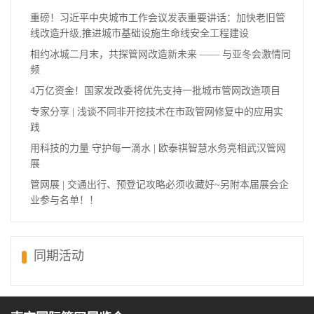
重磅！习近平中央城市工作会议发表重要讲话：加快老旧管
线改造升级,推进城市基础设施生命线安全工程建设
相约冰城二月末，共探管网改造新未来 —— 与亚冬会激情同
频
4万亿资金！国家发改委将优先支持一批城市管网改造项目
专家分享 | 浅谈不同非开挖技术在市政管网修复中的应用实
践
用科技的力量 守护每一滴水 | 欧泰祺智慧水务亮相武汉管网
展
管网展 | 交通出行、预登记攻略必须收藏好~另附本届展会企
业参与名单！！
同期活动