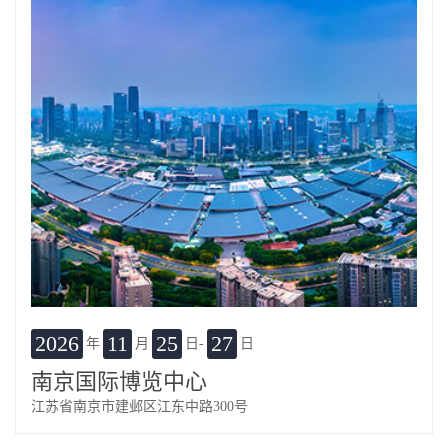
2026
11
25
27
年
月
日-
日
南京国际博览中心
江苏省南京市建邺区江东中路300号