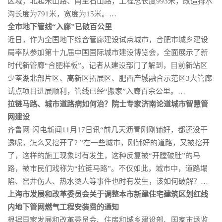
区域，北起米山路、南至石山路，工程总长度993米，改造排水
沟长度为791米，宽度为15米。…
全市地下管线“入廊”已破百公里
近日，作为全国地下综合管廊建设试点城市，合肥市城乡建设
局率队参加第十九届中国国际城市建设博览会，全面展示了新
时代新管廊“合肥样板”。记者从建设部门了解到，目前新站区
少荃湖北部片区、高新区拓展区、肥西产城融合示范区3大管廊
试点项目进展顺利，管线已经“搬家”入廊百余公里。…
拉链马路、城市道路病如何治？院士专家济南论道城市智慧管
网建设
齐鲁网·闪电新闻11月17日讯“前几天沥青刚刚铺好，都还没干
透呢，怎么又挖开了? ”在一些城市，刚铺好的道路，又被挖开
了，这样的施工现象时有发生，这种反复被“开膛破肚”的马
路，被市民们戏称为“拉链马路”。不仅如此，城市中，道路塌
陷、窖井伤人、热水烫人等事件也时有发生，该如何破解？…
上海市发展和改革委员会关于调整本市新建住宅建筑区划红线
内地下管网燃气工程安装费的通知
根据国家发展和改革委员会、住房和城乡建设部、国家市场监