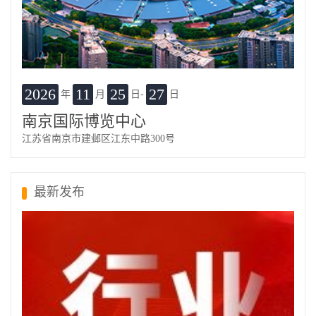
2026
11
25
27
年
月
日-
日
南京国际博览中心
江苏省南京市建邺区江东中路300号
最新发布