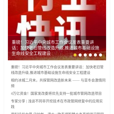
重磅！习近平中央城市工作会议发表重要讲
话：加快老旧管线改造升级,推进城市基础设施
生命线安全工程建设
重磅！习近平中央城市工作会议发表重要讲话：加快老旧管
线改造升级,推进城市基础设施生命线安全工程建设
相约冰城二月末，共探管网改造新未来 —— 与亚冬会激情同
频
4万亿资金！国家发改委将优先支持一批城市管网改造项目
专家分享 | 浅谈不同非开挖技术在市政管网修复中的应用实
践