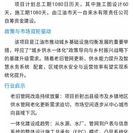
项目计划总工期
1080日历天
，其中施工图设计60
天，施工期1080天，由江油市天一自来水有限责任公司
自筹资金建设。
政策与市场双轮驱动
该项目是江油市推动城乡基础设施均衡发展的重要举
措，呼应了“城乡供水一体化”政策导向与乡村振兴战略下
的基建升级需求。随着老旧管网更新、供水能力提升及
智
慧水务系统
配套，区域供水安全与运营效率有望实现系
统化提升。
行业启示
老旧管网改造持续放量
：项目折射出县级市及乡镇地区
供水管网老化更新需求迫切，市场空间逐步从中心城市
向县域下沉。
一体化建设成趋势
：从水源、水厂、管网到户表与信息
系统的整体设计施工总承包（EPC）模式，凸显系统化