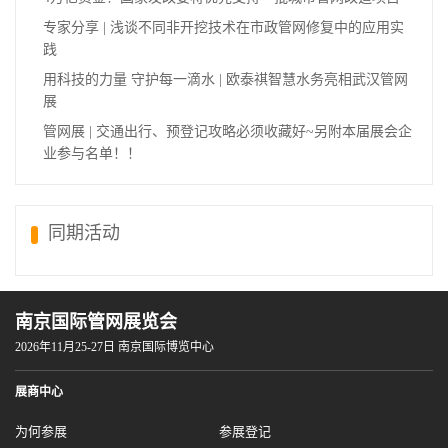
专家分享 | 浅谈不同非开挖技术在市政管网修复中的应用实
践
用科技的力量 守护每一滴水 | 欧泰祺智慧水务亮相武汉管网
展
管网展 | 交通出行、预登记攻略必须收藏好~另附本届展会企
业参与名单！！
同期活动
南京国际管网展览会
2026年11月25-27日 南京国际博览中心
展商中心
为何参展
参展登记