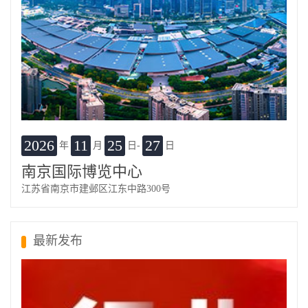
2026
11
25
27
年
月
日-
日
南京国际博览中心
江苏省南京市建邺区江东中路300号
最新发布