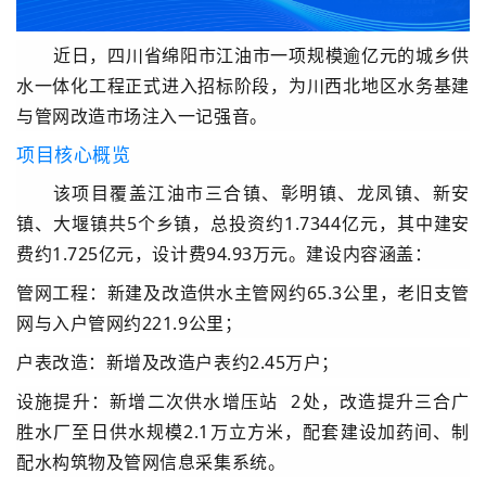
近日，四川省绵阳市江油市一项规模逾亿元的城乡供
水一体化工程正式进入招标阶段，为川西北地区水务基建
与管网改造市场注入一记强音。
项目核心概览
该项目覆盖江油市三合镇、彰明镇、龙凤镇、新安
镇、大堰镇共5个乡镇，总投资约1.7344亿元，其中建安
费约1.725亿元，设计费94.93万元。建设内容涵盖：
管网工程
：新建及改造供水主管网约
65.3公里
，老旧支管
网与入户管网约
221.9公里
；
户表改造
：
新增及改造户表
约2.45万户
；
设施提升
：新增
二次供水增压站
2处，改造提升三合广
胜水厂至日供水规模
2.1万立方米
，配套建设加药间、制
配水构筑物及管网信息采集系统。