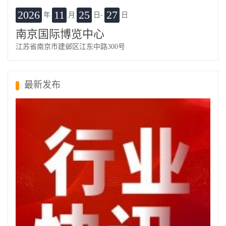
2026
11
25
27
年
月
日-
日
南京国际博览中心
江苏省南京市建邺区江东中路300号
最新发布