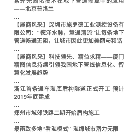
紫外光固化技术在地下管道修复中的应用
——北京普洛兰
…
【展商风采】深圳市施罗德工业测控设备有
限公司：“德泽水脉，慧通清流”让每条地下
管道畅通无阻，让城市因此更加美丽与和谐
…
【展商风采】科技领先、精益求精——厦门
精图信息持续引领我国地下管线信息化、智
慧化发展趋势​
…
浙江首条通车海底盾构隧道正式开工 预计
2019年底建成
…
郑州市城郊铁路二期开始盾构施工
…
暴雨致多地“看海模式” 海绵城市潜力无限
…