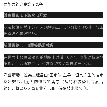
建能力的最高维度竞争。
雅鲁藏布江下游水电开发
涉及极端环境下的超大规模施工，是
水利水电技术
与工
程管理的巅峰挑战
。
新藏铁路
、川藏铁路雅林段
在世界上最复杂艰险的地形上建造“天路”，将带动特殊地
质处理、
高原施工
、生态保护等尖端技术产业链。
产业带动
：这类工程虽由“国家队”主导，但其产生的技术
溢出效应和庞大的供应链需求（从特种装备到高原后
勤），将惠及大量专业分包商与设备技术服务商。