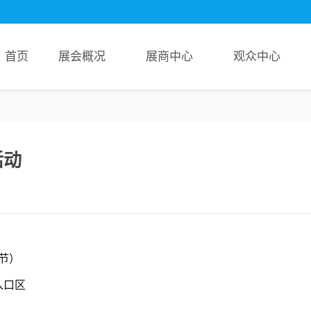
首页
展会概况
展商中心
观众中心
管网展览会
信息
服务
展会回顾
申请展位
参观福利
概况
新闻
参观
精彩图片
为何参展
8000+展商名单
活动
机构
报名
展会报告书
参展登记
4大展馆展位图
范围
云展报名
超超超前沿！新品技术前瞻
分布
环节）
入口区