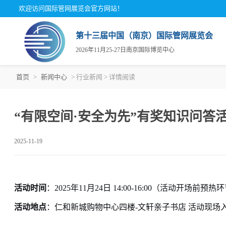
欢迎访问国际管网展览会官方网站！
第十三届中国（南京）国际管网展览会
2026年11月25-27日南京国际博览中心
首页
>
新闻中心
> 行业新闻 > 详情阅读
关于
展商
观众
展会
展商
为何
“有限空间·安全为先”有奖知识问答
组织
参观
展览
2025-11-19
展馆
活动时间
：
2025年11月24日 14:00-16:00（活动开场前预热
活动地点
：仁和新城购物中心四楼
-文轩亲子书店 活动现场