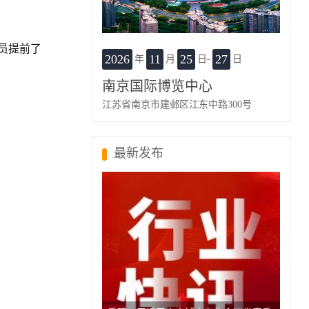
员提前了
2026
11
25
27
年
月
日-
日
南京国际博览中心
江苏省南京市建邺区江东中路300号
最新发布