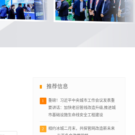
推荐信息
重磅！习近平中央城市工作会议发表重
1
要讲话：加快老旧管线改造升级,推进城
市基础设施生命线安全工程建设
相约冰城二月末，共探管网改造新未来
2