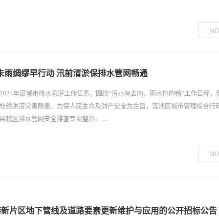
MO
未雨绸缪早行动 汛前清淤保排水管网畅通
2024年度城市排水防涝工作任务，围绕“污水有去向、雨水排的畅”工作目标，
杜绝洪涝灾害隐患，力保人民生命及财产安全为主旨，莲池区城市管理综合行
展辖区排水管网安全排查专项整治。…
MO
临港新片区地下管线及道路要素更新维护与应用的公开招标公告