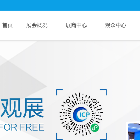
首页
展会概况
展商中心
观众中心
管网展览会
信息
服务
展会回顾
申请展位
参观福利
概况
新闻
参观
精彩图片
为何参展
8000+展商名单
机构
报名
展会报告书
参展登记
4大展馆展位图
范围
云展报名
超超超前沿！新品技术前瞻
分布