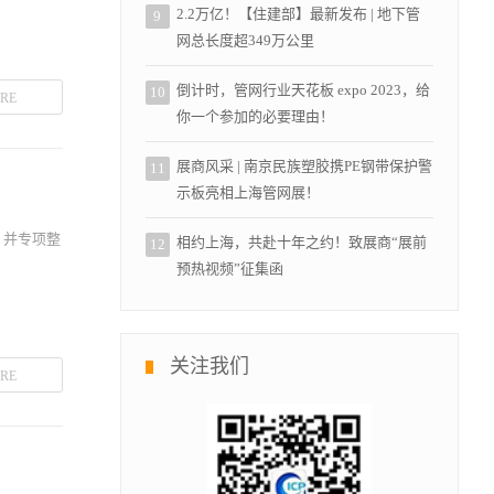
2.2万亿！【住建部】最新发布 | 地下管
9
网总长度超349万公里
倒计时，管网行业天花板 expo 2023，给
10
RE
你一个参加的必要理由！
展商风采 | 南京民族塑胶携PE钢带保护警
11
示板亮相上海管网展！
，并专项整
相约上海，共赴十年之约！致展商“展前
12
预热视频”征集函
关注我们
RE