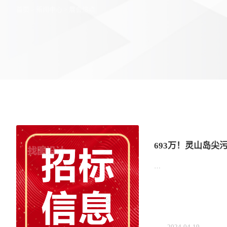
首页
>
新闻中心
>
展会热点
693万！灵山岛尖
…
2024-04-19