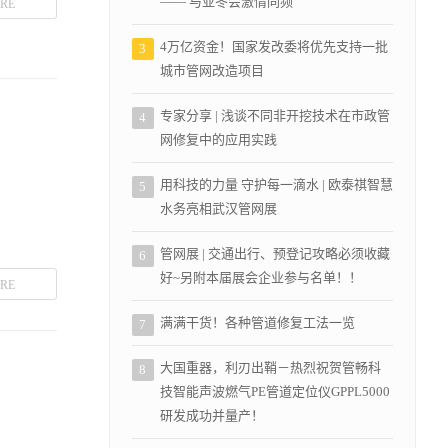
—— 与亚冬会激情同频
RE
4万亿资金！国家发改委将优先支持一批
3
城市管网改造项目
专家分享 | 浅谈不同非开挖技术在市政管
4
网修复中的应用实践
用科技的力量 守护每一滴水 | 欧泰祺智慧
5
水务亮相武汉管网展
管网展 | 交通出行、预登记攻略必须收藏
6
好~另附本届展会企业参与名单！！
RE
满满干货！各种管道修复工法一览
7
大国重器，利刃出鞘－热烈祝贺管畅科
8
技智能声波燃气PE管道定位仪GPPL5000
研发成功并量产！