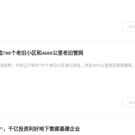
MO
700个老旧小区和4600公里老旧管网
消息称，今年辽宁将对700个老旧小区进行改造，涉及4600公里老旧管网换新
MO
动”，千亿投资利好地下管廊基建企业