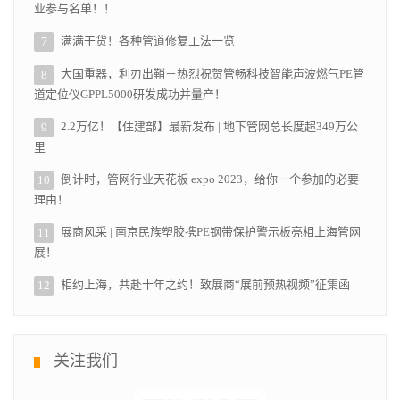
业参与名单！！
满满干货！各种管道修复工法一览
7
大国重器，利刃出鞘－热烈祝贺管畅科技智能声波燃气PE管
8
道定位仪GPPL5000研发成功并量产！
2.2万亿！【住建部】最新发布 | 地下管网总长度超349万公
9
里
倒计时，管网行业天花板 expo 2023，给你一个参加的必要
10
理由！
展商风采 | 南京民族塑胶携PE钢带保护警示板亮相上海管网
11
展！
相约上海，共赴十年之约！致展商“展前预热视频”征集函
12
关注我们