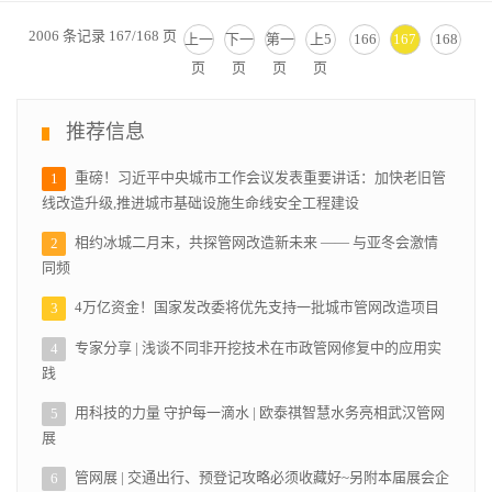
2006 条记录 167/168 页
上一
下一
第一
上5
166
167
168
页
页
页
页
推荐信息
重磅！习近平中央城市工作会议发表重要讲话：加快老旧管
1
线改造升级,推进城市基础设施生命线安全工程建设
相约冰城二月末，共探管网改造新未来 —— 与亚冬会激情
2
同频
4万亿资金！国家发改委将优先支持一批城市管网改造项目
3
专家分享 | 浅谈不同非开挖技术在市政管网修复中的应用实
4
践
用科技的力量 守护每一滴水 | 欧泰祺智慧水务亮相武汉管网
5
展
管网展 | 交通出行、预登记攻略必须收藏好~另附本届展会企
6