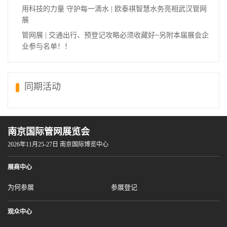
用科技的力量 守护每一滴水 | 欧泰祺智慧水务亮相武汉管网
展
管网展 | 交通出行、预登记攻略必须收藏好~另附本届展会企
业参与名单！！
同期活动
南京国际管网展览会
2026年11月25-27日 南京国际博览中心
展商中心
为何参展
参展登记
观众中心