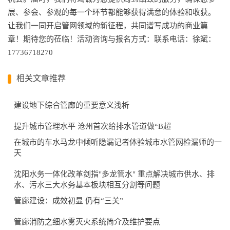
展、参会、参观的每一个环节都能够获得满意的体验和收获。
让我们一同开启管网领域的新征程，共同谱写成功的商业篇
章！期待您的莅临！活动咨询与报名方式：联系电话：徐斌：
17736718270
相关文章推荐
建设地下综合管廊的重要意义浅析
提升城市管理水平 沧州首次给排水管道做“B超
在城市的车水马龙中倾听隐漏记者体验城市水管网检漏师的一
天
沈阳水务一体化改革剑指"多龙管水" 重点解决城市供水、排
水、污水三大水务基本板块相互分割等问题
管廊建设：成效初显 仍有“三关”
管廊消防之细水雾灭火系统简介及维护要点