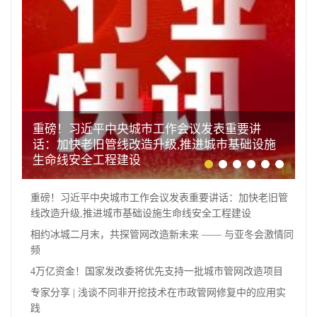
重磅！习近平中央城市工作会议发表重要讲
话：加快老旧管线改造升级,推进城市基础设施
生命线安全工程建设
重磅！习近平中央城市工作会议发表重要讲话：加快老旧管
线改造升级,推进城市基础设施生命线安全工程建设
相约冰城二月末，共探管网改造新未来 —— 与亚冬会激情同
频
4万亿资金！国家发改委将优先支持一批城市管网改造项目
专家分享 | 浅谈不同非开挖技术在市政管网修复中的应用实
践