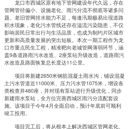
龙口市西城区原有地下管网建设年代久远，存在
管网管径偏小、设施老化、雨污分流不彻底等诸多问
题。老旧管网排水能力不足，每逢汛期极易出现道路
积水现象，老化污水管线还存在溢流污染隐患，不仅
影响居民日常出行与生活品质，也成为制约片区城市
更新和高质量发展的突出短板。本次一期工程作为龙
口市重点民生工程，精准靶向老城管网薄弱环节，涵
盖9条道路雨污水改造、2座泵站升级改造，道路雨污
水改造及路面恢复总长度达11公里。
项目将新建2650米钢筋混凝土雨水沟，铺设混凝
土污水管道近11000米、压力污水管1075米，增设各
类检查井480座，并对现有泵站进行升级优化，同步
新建雨水泵站，全方位完善西城区雨污分流配套设
施。该项目于今年4月全面启动，预计年底前可顺利
竣工投用。
项目完工后，将从根本上解决西城区管网老化、