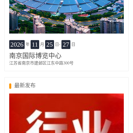
2026
11
25
27
年
月
日-
日
南京国际博览中心
江苏省南京市建邺区江东中路300号
最新发布