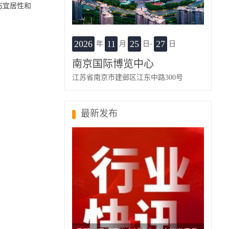
态宜居性和
2026
11
25
27
年
月
日-
日
南京国际博览中心
江苏省南京市建邺区江东中路300号
最新发布