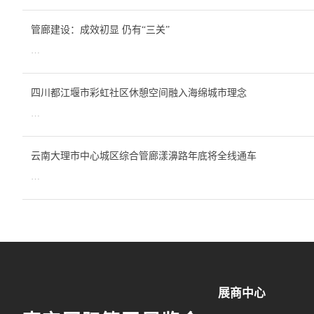
管廊建设：成效初显 仍有“三关”
…
四川都江堰市彩虹社区休憩空间融入海绵城市理念
…
云南大理市中心城区综合管廊漾濞路年底将全线通车
…
展商中心