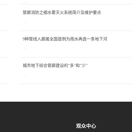
…
管廊消防之细水雾灭火系统简介及维护要点
…
9种管线入廊属全国首例为雨水再造一条地下河
…
城市地下综合管廊建设的“多”和“少”
…
观众中心