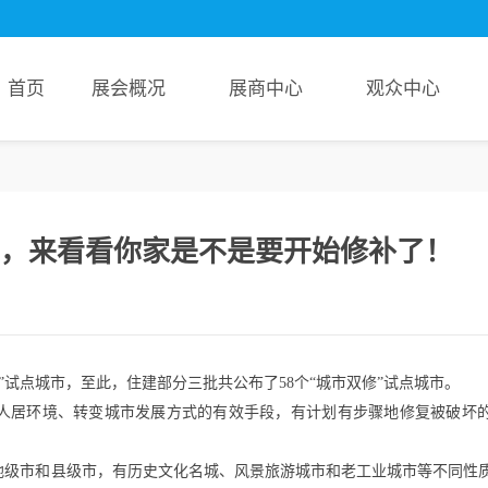
首页
展会概况
展商中心
观众中心
管网展览会
信息
服务
展会回顾
申请展位
参观福利
概况
新闻
参观
精彩图片
为何参展
8000+展商名单
市，来看看你家是不是要开始修补了！
机构
报名
展会报告书
参展登记
4大展馆展位图
范围
云展报名
超超超前沿！新品技术前瞻
分布
”试点城市，至此，住建部分三批共公布了58个“城市双修”试点城市。
善人居环境、转变城市发展方式的有效手段，有计划有步骤地修复被破坏
、地级市和县级市，有历史文化名城、风景旅游城市和老工业城市等不同性