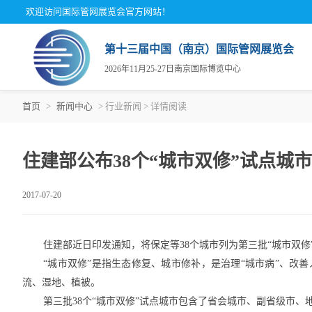
欢迎访问国际管网展览会官方网站！
第十三届中国（南京）国际管网展览会
2026年11月25-27日南京国际博览中心
首页
>
新闻中心
> 行业新闻 > 详情阅读
关于
展商
观众
展会
展商
为何
住建部公布38个“城市双修”试点城
组织
参观
展览
2017-07-20
展馆
住建部近日印发通知，将保定等38个城市列为第三批“城市双修
“城市双修”是指生态修复、城市修补，是治理“城市病”、改
流、湿地、植被。
第三批38个“城市双修”试点城市包含了省会城市、副省级市