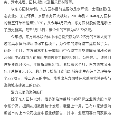
务、污水处理、园林规划以及相关建材等等。
以东方园林为例，东方园林目前主要涉足水环境、土壤修复
(
生
态农业
)
、工业环保、乡镇水务四大板块。
2015
年到
2016
年东方园林
的新签订单增速超过
50%
。从今年
4
月开始，东方园林股价更是攀上
了历史新高，截至
6
月
16
日，该企业的市值为
453.72
亿元。
今年初，东方园林联合体中标总投资额为
33.7
亿元的玉溪大河下
游黑臭水体治理及海绵工程项目，为今年的海绵城市建设起了头。
此外上个月，东方园林中标云南保山中心城市青华海国家湿地公园
及保山中心城市万亩东山生态恢复工程
PPP
项目。公告显示，该项目
总投资额
54
亿元，年度折现率
6.4%
。紧接着这个月，东方园林又承
包了总投资
5.31
亿元的吉林市松花江南部新城段水生态综合治理等多
个
PPP
项目。接二连三的中标，能看出东方园林在水处理尤其是参与
海绵城市建设上的野心。
潜力无限的海绵股们
除了东方园林以外，很多涉及海绵城市的环保企业概念股也是
水涨价高。据同花顺数据统计发现，截至上个月，已有
12
家涉足海
绵城市的上市公司披露中报业绩预告，其中，业绩预喜公司家数达