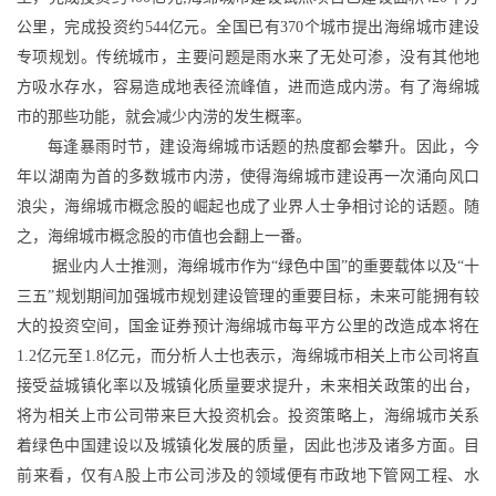
公里，完成投资约
544
亿元。全国已有
370
个城市提出海绵城市建设
专项规划。传统城市，主要问题是雨水来了无处可渗，没有其他地
方吸水存水，容易造成地表径流峰值，进而造成内涝。有了海绵城
市的那些功能，就会减少内涝的发生概率。
每逢暴雨时节，建设海绵城市话题的热度都会攀升。因此，今
年以湖南为首的多数城市内涝，使得海绵城市建设再一次涌向风口
浪尖，海绵城市概念股的崛起也成了业界人士争相讨论的话题。随
之，海绵城市概念股的市值也会翻上一番。
据业内人士推测，海绵城市作为“绿色中国”的重要载体以及“十
三五”规划期间加强城市规划建设管理的重要目标，未来可能拥有较
大的投资空间，国金证券预计海绵城市每平方公里的改造成本将在
1.2
亿元至
1.8
亿元，而分析人士也表示，海绵城市相关上市公司将直
接受益城镇化率以及城镇化质量要求提升，未来相关政策的出台，
将为相关上市公司带来巨大投资机会。投资策略上，海绵城市关系
着绿色中国建设以及城镇化发展的质量，因此也涉及诸多方面。目
前来看，仅有
A
股上市公司涉及的领域便有市政地下管网工程、水