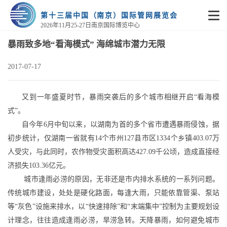
第十三届中国（南京）国际管网展览会
2026年11月25-27日南京国际博览中心
暴雨致多地“看海模式” 海绵城市潜力无限
2017-07-17
又到一年盛夏时节，暴雨突袭后的多个城市相继开启“看海模
式”。
自今年
6
月中旬以来，以湖南为首的多个省市遭遇暴雨侵蚀，据
初步统计，仅湖南一省就有
14
个市州
127
县市区
1334
个乡镇
403.07
万
人受灾，与此同时，农作物受灾面积高达
427.09
千公顷，造成直接经
济损失
103.36
亿元。
城市逢雨必涝的原因，无非还是市内排水系统的一系列问题。
传统城市建设，处处是硬化路面，每逢大雨，只能依靠管渠、泵站
等“灰色”设施来排水，以“快速排除”和“末端集中”控制为主要规划设
计理念，往往造成逢雨必涝，旱涝急转。天降暴雨，如何避免城市