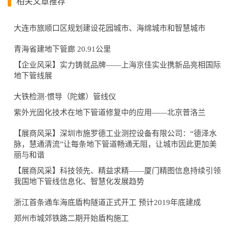
相关文章推荐
大连市旅顺口区规划建设花园城市、海绵城市和智慧城市
青海省建地下管廊 20.91公里
【企业风采】实力铸就品牌——上海京佳实业携新品亮相国际
地下管线展
大铁检测·惯导（陀螺）管线仪
紫外光固化技术在地下管道修复中的应用——北京普洛兰
【展商风采】深圳市施罗德工业测控设备有限公司：“德泽水
脉，慧通清流”让每条地下管道畅通无阻，让城市因此更加美
丽与和谐
【展商风采】科技领先、精益求精——厦门精图信息持续引领
我国地下管线信息化、智慧化发展趋势​
浙江首条通车海底盾构隧道正式开工 预计2019年底建成
郑州市城郊铁路二期开始盾构施工