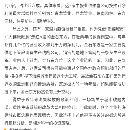
到
7
家，占比近六成。具体来看，这
7
家中报业绩预喜公司按预计净
利润最大增幅排序分别为：青龙管业、巨龙管业、岭南园林、东方
园林、伟星新材、顾地科技。
除此之外，还有一家潜力股值得我们重视。作为凭借“海绵城市”
+
“大健康概念”走红
A
股的金石东方，在近两年的数据调查中，每年
都有几个亿的营业收入和几千万的净利润。金石东方是一家主要提
供地下管廊设备生产线的公司，销售的是地下管网的一条龙生产设
备。业内人士认为，金石东方位于这个产业链的上游，因此，在暴
雨灾害之后，这家公司很有可能会通过全国各地政府职能部门的严
格“招投标”揽下海绵城市建设这个大工程。最近金石东方正在因为跨
界收购亚洲制药而惨遭质疑，这是极大的一场考验。如果能够成功
挺下来，金石东方仍然会有上升空间。
得益于近年来密集释放的政策红利，一场场关于城市破题内
涝、重焕生态系统的改革大幕相继拉开。与此同时，各个企业的海
绵城市概念股也表现强势，因此选择上述值得重点关注的概念股进
行跟踪分析，是相对科学的投资策略。