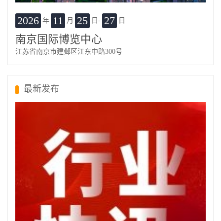
2026
11
25
27
年
月
日-
日
南京国际博览中心
江苏省南京市建邺区江东中路300号
最新发布