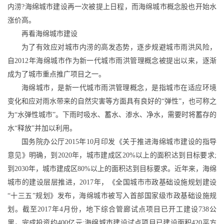
内涝
?
海绵城市建设再一次被提上日程，而海绵城市概念股也开始水
涨价高。
再看海绵城市建设
为了有效应对城市内涝的高发态势，逐步规避城市雨洪风险，
自
2012
年海绵城市作为新一代城市雨洪管理概念被提出以来，逐渐
成为了城市重点推广项目之一。
海绵城市，是新一代城市雨洪管理概念，是指城市在适应环境
变化和应对雨水带来的自然灾害等方面具有良好的“弹性”，也可称之
为“水弹性城市”。下雨时吸水、蓄水、渗水、净水，需要时将蓄存的
水“释放”并加以利用。
国务院办公厅
2015
年
10
月印发《关于推进海绵城市建设的指导
意见》明确，到
2020
年，城市建成区
20%
以上的面积达到目标要求
;
到
2030
年，城市建成区
80%
以上的面积达到目标要求。近年来，海绵
城市的建设层层推进，
2017
年，《全国城市市政基础设施规划建设
“十三五”规划》发布，海绵城市被写入首部国家级市政基础设施规
划。截至
2017
年
4
月份，地下综合管廊试点项目已开工建设
738
公
里，完成投资约
400
亿元
;
海绵城市建设试点项目已建设面积
420
平方