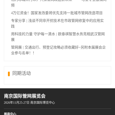
频
4万亿资金！国家发改委将优先支持一批城市管网改造项目
专家分享 | 浅谈不同非开挖技术在市政管网修复中的应用实
践
用科技的力量 守护每一滴水 | 欧泰祺智慧水务亮相武汉管网
展
管网展 | 交通出行、预登记攻略必须收藏好~另附本届展会企
业参与名单！！
同期活动
南京国际管网展览会
2026年11月25-27日 南京国际博览中心
展商中心