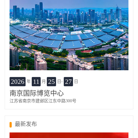
2026
11
25
27
年
月
日-
日
南京国际博览中心
江苏省南京市建邺区江东中路300号
最新发布