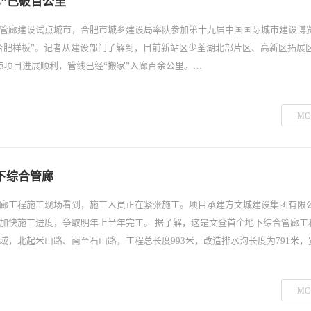
”已破百公里
管廊建设试点城市，合肥市城乡建设局率队参加第十九届中国国际城市建设博
合肥样板”。记者从建设部门了解到，目前新站区少荃湖北部片区、高新区拓展
点项目进展顺利，管线已经“搬家”入廊百余公里。…
MO
下综合管廊
廊工程施工现场看到，施工人员正在紧张施工。项目承建方文城建设集团有限
加快施工进度，争取明年上半年完工。 据了解，这是文登首个地下综合管廊工
域，北起米山路、南至石山路，工程总长度993米，改造排水沟长度为791米，
MO