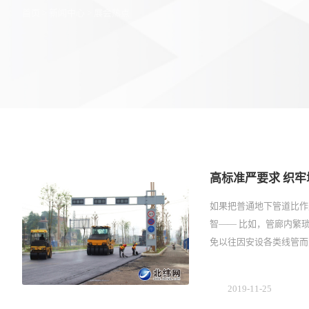
首页
>
新闻中心
>
展会热点
高标准严要求 织
如果把普通地下管道比作
智—— 比如，管廊内繁
免以往因安设各类线管而
2019-11-25