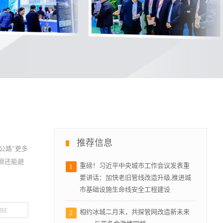
推荐信息
公路”更多
廊还能避
重磅！习近平中央城市工作会议发表重
1
要讲话：加快老旧管线改造升级,推进城
市基础设施生命线安全工程建设
RE
相约冰城二月末，共探管网改造新未来
2