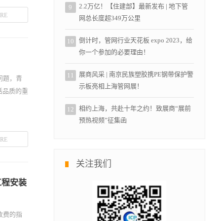
2.2万亿！【住建部】最新发布 | 地下管
9
RE
网总长度超349万公里
倒计时，管网行业天花板 expo 2023，给
10
你一个参加的必要理由！
展商风采 | 南京民族塑胶携PE钢带保护警
11
问题，青
示板亮相上海管网展！
活品质的重
相约上海，共赴十年之约！致展商“展前
12
预热视频”征集函
RE
关注我们
工程安装
收费的指