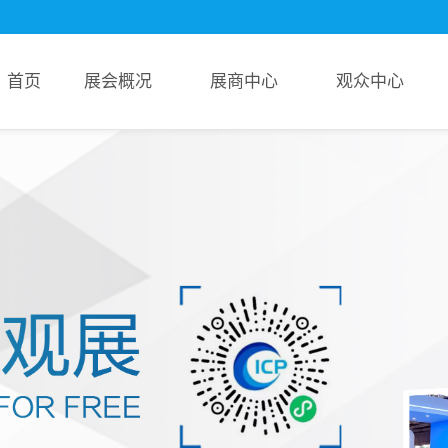
首页
展会概况
展商中心
观众中心
管网展览会
信息
服务
展会回顾
申请展位
参观福利
概况
新闻
参观
精彩图片
为何参展
8000+展商名单
机构
报名
展会报告书
参展登记
4大展馆展位图
范围
云展报名
超超超前沿！新品技术前瞻
分布