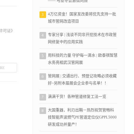
—— 与亚冬会激情同频
4万亿资金！国家发改委将优先支持一批
3
城市管网改造项目
设许可证》
专家分享 | 浅谈不同非开挖技术在市政管
4
网修复中的应用实践
用科技的力量 守护每一滴水 | 欧泰祺智慧
5
水务亮相武汉管网展
RE
管网展 | 交通出行、预登记攻略必须收藏
6
好~另附本届展会企业参与名单！！
满满干货！各种管道修复工法一览
7
大国重器，利刃出鞘－热烈祝贺管畅科
8
技智能声波燃气PE管道定位仪GPPL5000
研发成功并量产！