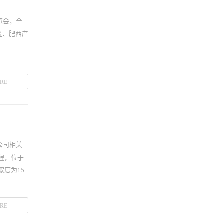
览会，全
区、肥西产
RE
公司相关
程，位于
宽度为15
RE