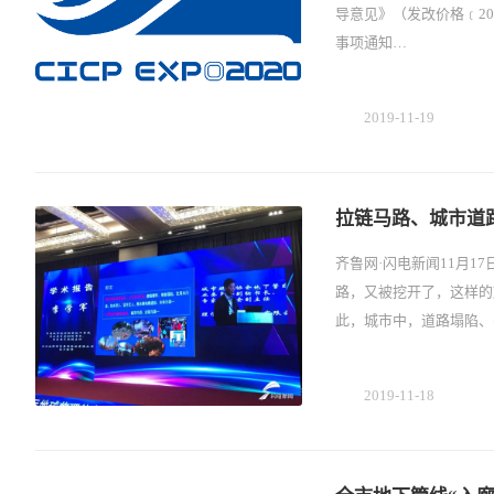
导意见》（发改价格﹝2
事项通知…
2019-11-19
拉链马路、城市道
齐鲁网·闪电新闻11月1
路，又被挖开了，这样的
此，城市中，道路塌陷、
2019-11-18