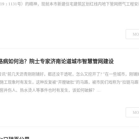
019﹞1131号）的精神，现就本市新建住宅建筑区划红线内地下管网燃气工程
MO
路病如何治？院士专家济南论道城市智慧管网建设
7日讯“前几天沥青刚刚铺好，都还没干透呢，怎么又挖开了? ”在一些城市，刚铺
施工现象时有发生，这种反复被“开膛破肚”的马路，被市民们戏称为“拉链马路
窖井伤人、热水烫人等事件也时有发生，该如何破解？…
MO