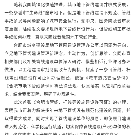
随着我国城镇化快速推进，城市地下管线建设井喷式发展，
一条条城市“生命线”遍布地下。但是地下管线建设不规范、管线
事故多发等问题影响了城市安全运行。党中央、国务院及省市高
度重视，陆续发文要求规范地下管线建设行为。但管线施工审批
手续如何办理一直以来困扰着我国地下管线行业。
合肥市城乡建设局地下管网建设管理办公室以问题为导向，
立足地下管线建设管理新理念，主动作为，创新思维，会同市直
相关部门及相关管线建设单位深入研讨、借鉴相近行业许可办理
做法，以工程建设审批制度改革为契机，探索了一条《管线、杆
线等设施建设许可证》办理途径，依据《城市道路管理条例》
《合肥市地下管线条例》等法律法规，认真落实“放管服”改革要
求，结合我市实际，明确了办理条件。
此次首张《合肥市管线、杆线等设施建设许可证》的办理，
表明我市正着力解决多年来地下管线没有规范化建设的问题，并
取得重大成果。同时实现了管线建设单位的夙愿，即使项目建设
进入规范化、科学化运行轨道，切实保障管线建设(产权)单位的权
益。这在我市乃至全国的地下管线行业具有里程碑式的意义。