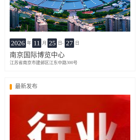
2026
11
25
27
年
月
日-
日
南京国际博览中心
江苏省南京市建邺区江东中路300号
最新发布