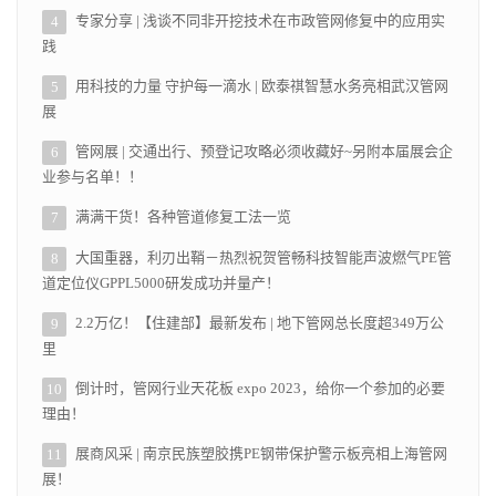
专家分享 | 浅谈不同非开挖技术在市政管网修复中的应用实
4
践
用科技的力量 守护每一滴水 | 欧泰祺智慧水务亮相武汉管网
5
展
管网展 | 交通出行、预登记攻略必须收藏好~另附本届展会企
6
业参与名单！！
满满干货！各种管道修复工法一览
7
大国重器，利刃出鞘－热烈祝贺管畅科技智能声波燃气PE管
8
道定位仪GPPL5000研发成功并量产！
2.2万亿！【住建部】最新发布 | 地下管网总长度超349万公
9
里
倒计时，管网行业天花板 expo 2023，给你一个参加的必要
10
理由！
展商风采 | 南京民族塑胶携PE钢带保护警示板亮相上海管网
11
展！